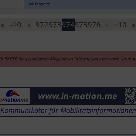
lok-report.de
«
-10
‹
972
973
974
975
976
›
+10
»
b SKGLB ist assoziiertes Mitglied im Informationsnetzwerk "in-mo
________________________________________________________