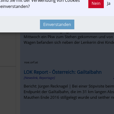
Sind Sie mit der Verwendung von Cookies
Nein
Ja
einverstanden?
wien.orf.at
Zug erfasst Pkw mit Mutter und drei Kind
[Newslink]
Einverstanden
Auf einem Bahnübergang in Wöllersdorf-Steinabrück
Mittwoch ein Pkw zum Stehen gekommen und von e
Wagen befanden sich neben der Lenkerin drei Kinde
noe.orf.at
LOK Report - Österreich: Gailtalbahn
[Newslink, Reportage]
Bericht: Jürgen Recknagel | Bei einer Stipvisite b
Endpunkt der Gailtalbahn, die im 31 km langen Abs
Mauthen Ende 2016 stillgelegt wurde und seither nu