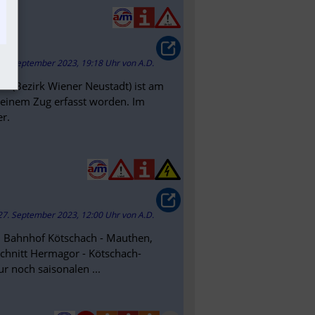
ern
27. September 2023, 19:18 Uhr
von
A.D.
l (Bezirk Wiener Neustadt) ist am
inem Zug erfasst worden. Im
r.
27. September 2023, 12:00 Uhr
von
A.D.
eim Bahnhof Kötschach - Mauthen,
chnitt Hermagor - Kötschach-
r noch saisonalen ...