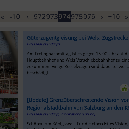
«
-10
‹
972
973
974
975
976
›
+10
»
Güterzugentgleisung bei Wels: Zugstrecke
[Presseaussendung]
Am Freitagnachmittag ist es gegen 15.00 Uhr auf d
Hauptbahnhof und Wels Verschiebebahnhof zu eine
gekommen. Einige Kesselwagen sind dabei teilwei
beschädigt.
[Update] Grenzüberschreitende Vision vo
Regionalstadtbahn von Salzburg an den K
[Presseaussendung, Informationsverbund]
Schönau am Königssee – Für die einen ist es Vision,