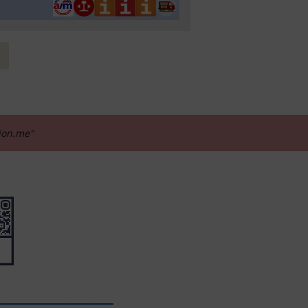
tion.me"
_____________________