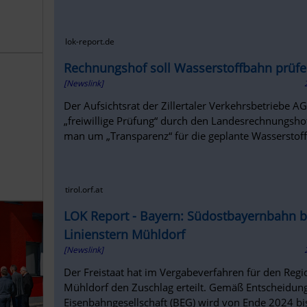
lok-report.de
Rechnungshof soll Wasserstoffbahn prüf
[Newslink]
Der Aufsichtsrat der Zillertaler Verkehrsbetriebe AG
„freiwillige Prüfung“ durch den Landesrechnungshof 
man um „Transparenz“ für die geplante Wasserstof
tirol.orf.at
LOK Report - Bayern: Südostbayernbahn b
Linienstern Mühldorf
[Newslink]
Der Freistaat hat im Vergabeverfahren für den Regi
Mühldorf den Zuschlag erteilt. Gemäß Entscheidung
Eisenbahngesellschaft (BEG) wird von Ende 2024 bis