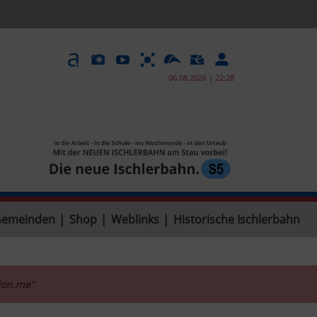
06.08.2026 | 22:28
Gemeinden
|
Shop
|
Weblinks
|
Historische Ischlerbahn
tion.me"