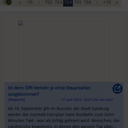
0
«
-10
‹
762
763
764
765
766
›
+10
»
Ist denn Öffi-Verkehr je ohne Steuerzahler
ausgekommen?
[Newslink]
17. Juni 2024, 10:27 Uhr
von
hacl
Ab 10. September gilt im Busnetz der Stadt Salzburg
wieder der normale Fahrplan samt Rückkehr zum Zehn-
Minuten Takt - was als Erfolg gefeiert wird. Menschen, die
Landstriche bewohnen, in denen den ganzen Tag über