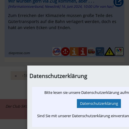
Wir würden gern via Zug kommen, aber . . .
[Informationsverbund, Newslink]
16. Juni 2024, 10:00 Uhr
von
hacl
Zum Erreichen der Klimaziele müssen große Teile des
Gütertransports auf die Bahn verlagert werden, doch es
hakt an vielen Ecken und Enden.
diepresse.com
Datenschutzerklärung
«
-10
‹
762
763
764
765
766
›
+10
»
Bitte lesen sie unsere Datenschutzerklärung auf
Datenschutzerklärung
Der Club SKGLB ist assoziiertes Mitglied im Informationsnetzwerk "in-
motion.me"
Sind Sie mit unserer Datenschutzerklärung einversta