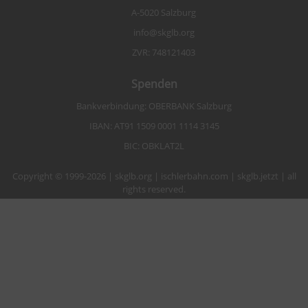
A-5020 Salzburg
info@skglb.org
ZVR: 748121403
Spenden
Bankverbindung: OBERBANK Salzburg
IBAN: AT91 1509 0001 1114 3145
BIC: OBKLAT2L
Copyright © 1999-2026 | skglb.org | ischlerbahn.com | skglb.jetzt | all
rights reserved.