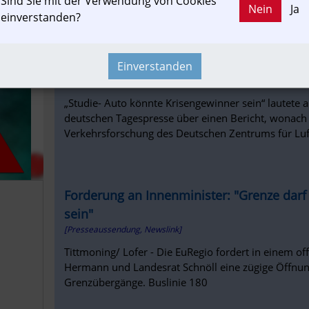
Sind Sie mit der Verwendung von Cookies
Nein
Ja
einverstanden?
salzburg24.at
Die Corona-Krise, eine Gefahr für eine zu
Verkehrspolitik
Einverstanden
[Presseaussendung]
„Studie- Auto könnte Krisengewinner sein“ lautete a
deutschen Tagespresse über einen Bericht, wonach e
Verkehrsforschung des Deutschen Zentrums für Lu
Forderung an Innenminister: "Grenze darf
sein"
[Presseaussendung, Newslink]
Tittmoning/ Lofer - Die EuRegio fordert in einem of
Hermann und Landesrat Schnöll eine zügige Öffnun
Grenzübergänge. Buslinie 180