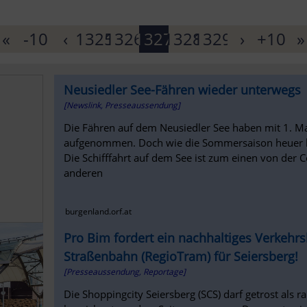
«
-10
‹
1325
1326
1327
1328
1329
›
+10
»
Neusiedler See-Fähren wieder unterwegs
[Newslink, Presseaussendung]
Die Fähren auf dem Neusiedler See haben mit 1. Ma
aufgenommen. Doch wie die Sommersaison heuer l
Die Schifffahrt auf dem See ist zum einen von der 
anderen
burgenland.orf.at
Pro Bim fordert ein nachhaltiges Verkehr
Straßenbahn (RegioTram) für Seiersberg!
[Presseaussendung, Reportage]
Die Shoppingcity Seiersberg (SCS) darf getrost als