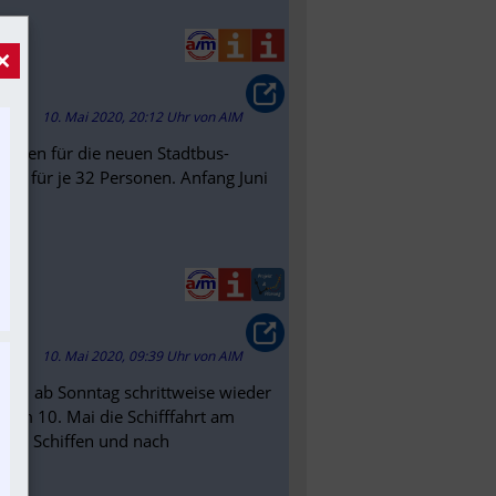
×
10. Mai 2020, 20:12 Uhr
von
AIM
ahrten für die neuen Stadtbus-
tzen für je 32 Personen. Anfang Juni
..
tag
10. Mai 2020, 09:39 Uhr
von
AIM
hmen ab Sonntag schrittweise wieder
 am 10. Mai die Schifffahrt am
zwei Schiffen und nach