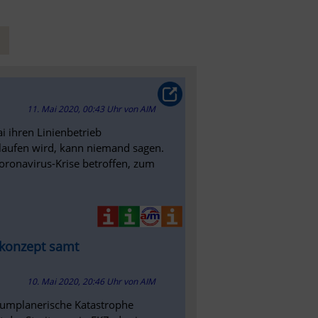
11. Mai 2020, 00:43 Uhr
von
AIM
i ihren Linienbetrieb
aufen wird, kann niemand sagen.
Coronavirus-Krise betroffen, zum
skonzept samt
10. Mai 2020, 20:46 Uhr
von
AIM
 raumplanerische Katastrophe