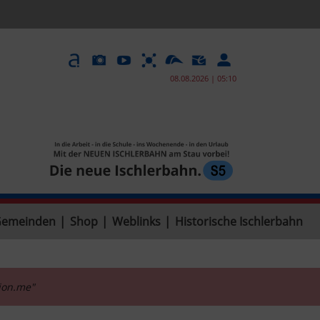
08.08.2026 | 05:10
Gemeinden
|
Shop
|
Weblinks
|
Historische Ischlerbahn
tion.me"