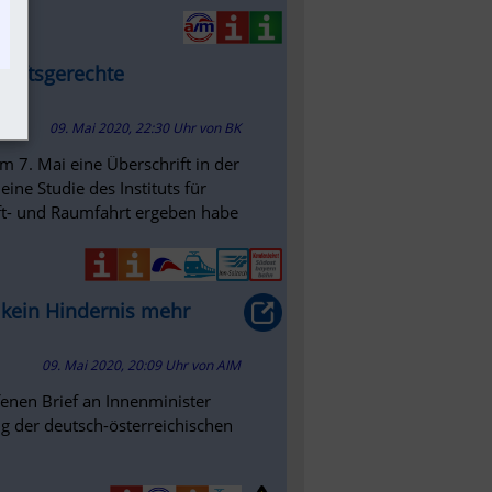
kunftsgerechte
09. Mai 2020, 22:30 Uhr
von
BK
m 7. Mai eine Überschrift in der
ine Studie des Instituts für
ft- und Raumfahrt ergeben habe
 kein Hindernis mehr
09. Mai 2020, 20:09 Uhr
von
AIM
fenen Brief an Innenminister
g der deutsch-österreichischen