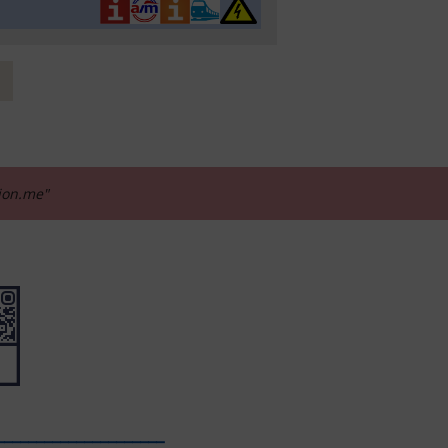
tion.me"
_____________________