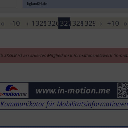
bgland24.de
«
-10
‹
1325
1326
1327
1328
1329
›
+10
»
b SKGLB ist assoziiertes Mitglied im Informationsnetzwerk "in-mo
________________________________________________________