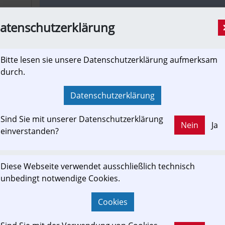
salzburg24.at
atenschutzerklärung
Schienenersatzverkehr am 04.07.2020 zwi
[Newslink, Presseaussendung]
Bitte lesen sie unsere Datenschutzerklärung aufmerksam
aufgrund von Bauarbeiten zwischen Gleisdorf und
durch.
04.07.2020 (ganztägig) alle Züge der S 31 im Schie
Datenschutzerklärung
Sind Sie mit unserer Datenschutzerklärung
Nein
Ja
einverstanden?
stlb.at
Gdansk opens tram extension - Internation
[Presseaussendung, Newslink]
Diese Webseite verwendet ausschließlich technisch
unbedingt notwendige Cookies.
The Polish city of Gdansk launched operation on th
on June 30.
Cookies