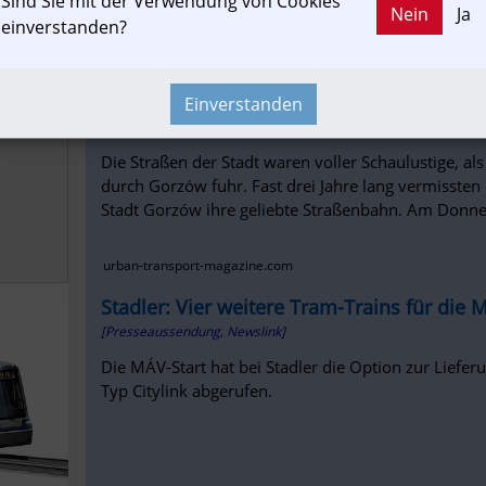
Sind Sie mit der Verwendung von Cookies
Nein
Ja
einverstanden?
railjournal.com
Gorzów (PL) erhält zum 763. Geburtstag s
Urban Transport Magazine
Einverstanden
[Presseaussendung, Newslink]
Die Straßen der Stadt waren voller Schaulustige, als
durch Gorzów fuhr. Fast drei Jahre lang vermisste
Stadt Gorzów ihre geliebte Straßenbahn. Am Donner
urban-transport-magazine.com
Stadler: Vier weitere Tram-Trains für die 
[Presseaussendung, Newslink]
Die MÁV-Start hat bei Stadler die Option zur Liefer
Typ Citylink abgerufen.