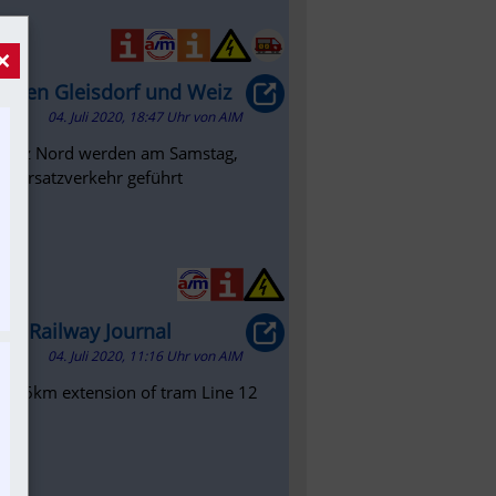
×
schen Gleisdorf und Weiz
04. Juli 2020, 18:47 Uhr
von
AIM
 Weiz Nord werden am Samstag,
nenersatzverkehr geführt
al Railway Journal
04. Juli 2020, 11:16 Uhr
von
AIM
e 2.6km extension of tram Line 12