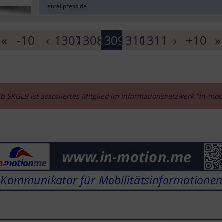
eurailpress.de
«
-10
‹
1307
1308
1309
1310
1311
›
+10
»
b SKGLB ist assoziiertes Mitglied im Informationsnetzwerk "in-mo
________________________________________________________