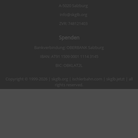
A-5020 Salzburg
info@skglb.org
ZVR: 748121403
Spenden
Bankverbindung: OBERBANK Salzburg
IBAN: AT91 1509 0001 1114 3145
BIC: OBKLAT2L
Copyright © 1999-2026 | skglb.org | ischlerbahn.com | skglb.jetzt | all
rights reserved.