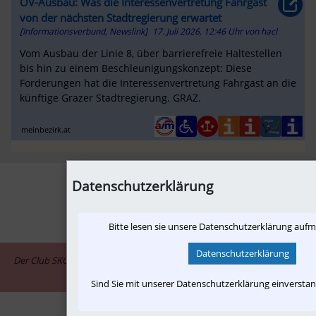
ÖV-Ausbau: Was die Interessenvertretung Fahrgast
von der nächsten Stadtregierung erwartet
[Informationsverbund, Newslink]
17. Juli 2026, 12:46 Uhr
von
hacl
Vom Ausbau der Linie 8, über barrierefreie Haltestellen
bis hin zu einem Beschleunigungskonzept: Diese
Forderungen hat die Interessenvertretung Fahrgast an die
künftige Grazer Stadtregierung. GRAZ.
meinbezirk.at
Datenschutzerklärung
1
2
3
›
+10
»
Bitte lesen sie unsere Datenschutzerklärung auf
Datenschutzerklärung
Der Club SKGLB ist assoziiertes Mitglied im Informationsnetzwerk "in-
motion.me"
Sind Sie mit unserer Datenschutzerklärung einversta