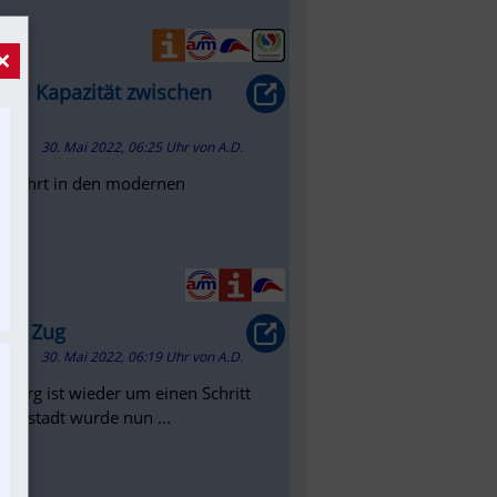
×
end Kapazität zwischen
30. Mai 2022, 06:25 Uhr
von
A.D.
Mitfahrt in den modernen
 am Zug
30. Mai 2022, 06:19 Uhr
von
A.D.
zburg ist wieder um einen Schritt
ptstadt wurde nun ...