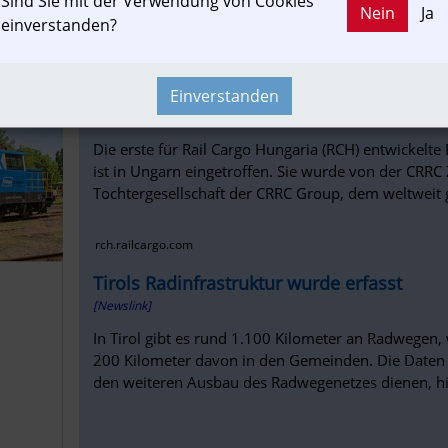
Sind Sie mit der Verwendung von Cookies
Nein
Ja
einverstanden?
krone.at
Die für Rail Cargo Hungaria entwickelte El
Verschublokomotive ist in Budapest an
Einverstanden
[Reportage, Informationsverbund]
Die erste für Rail Cargo Hungaria (RCH) entwickelt
ist in Ungarn eingetroffen. Sie wurde von der CRRC
Tochtergesellschaft der CRRC Group, dem weltweit g
rch.railcargo.com
Tirols Radinfrastruktur wurde erfasst
[Newslink]
In Tirol gibt es rund 1.100 Kilometer an Radwegen,
200 Kilometer davon in den Gemeinden. Die Daten s
den weiteren Ausbau des Radwegenetzes dienen, hi