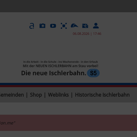
06.08.2026 | 17:46
Gemeinden
|
Shop
|
Weblinks
|
Historische Ischlerbahn
tion.me"