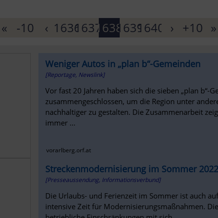
«
-10
‹
1636
1637
1638
1639
1640
›
+10
»
Weniger Autos in „plan b“-Gemeinden
[Reportage, Newslink]
Vor fast 20 Jahren haben sich die sieben „plan b“-
zusammengeschlossen, um die Region unter ander
nachhaltiger zu gestalten. Die Zusammenarbeit zei
immer ...
vorarlberg.orf.at
Streckenmodernisierung im Sommer 2022
[Presseaussendung, Informationsverbund]
Die Urlaubs- und Ferienzeit im Sommer ist auch au
intensive Zeit für Modernisierungsmaßnahmen. D
betriebliche Einschränkungen mit sich...