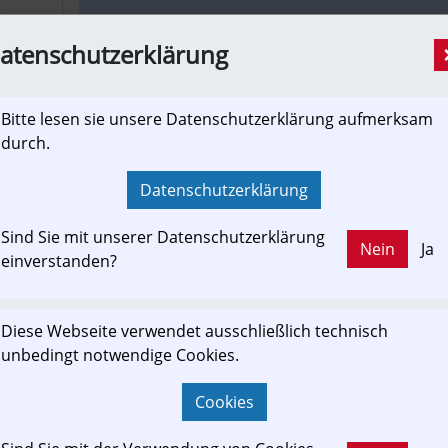
kaernten.orf.at
atenschutzerklärung
WESTbahn: Dichter Fahrplan mit ausreich
Wien und Salzburg
Bitte lesen sie unsere Datenschutzerklärung aufmerksam
[Newslink]
durch.
Mit jedem in der WESTbahn gültigen Ticket ist die 
Doppelstockzügen garantiert
Datenschutzerklärung
Sind Sie mit unserer Datenschutzerklärung
Nein
Ja
einverstanden?
ots.at
Kostenaufstellung fertig: Gemeinderat ist
[Newslink]
Diese Webseite verwendet ausschließlich technisch
unbedingt notwendige Cookies.
Die Verlängerung der Lokalbahn durch die Stadt Sal
weiter gekommen. Dem Gemeinderat der Landeshau
Cookies