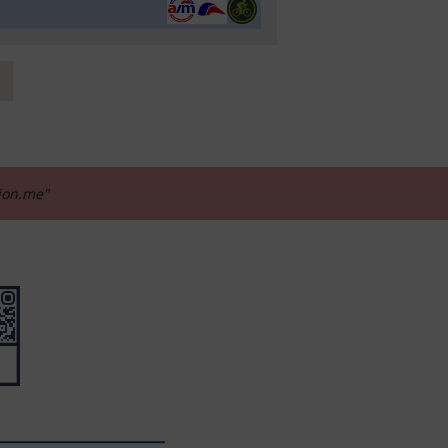
tion.me"
_____________________