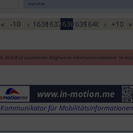
tirol.orf.at
«
-10
‹
1636
1637
1638
1639
1640
›
+10
»
b SKGLB ist assoziiertes Mitglied im Informationsnetzwerk "in-mo
________________________________________________________