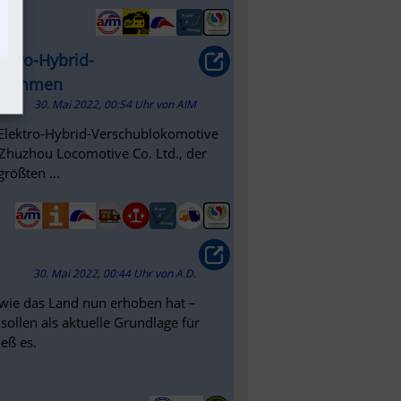
ektro-Hybrid-
gekommen
30. Mai 2022, 00:54 Uhr
von
AIM
e Elektro-Hybrid-Verschublokomotive
 Zhuzhou Locomotive Co. Ltd., der
rößten ...
30. Mai 2022, 00:44 Uhr
von
A.D.
 wie das Land nun erhoben hat –
ollen als aktuelle Grundlage für
eß es.