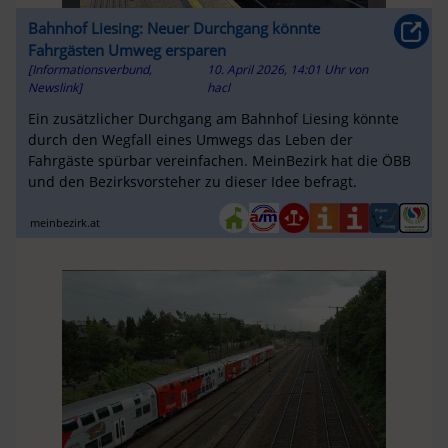
Bahnhof Liesing: Neuer Durchgang könnte
Fahrgästen Umweg ersparen
[Informationsverbund,
10. April 2026, 14:01 Uhr
von
Newslink]
hacl
Ein zusätzlicher Durchgang am Bahnhof Liesing könnte
durch den Wegfall eines Umwegs das Leben der
Fahrgäste spürbar vereinfachen. MeinBezirk hat die ÖBB
und den Bezirksvorsteher zu dieser Idee befragt.
meinbezirk.at