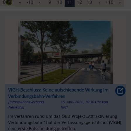
0
«
-10
‹
9
10
11
12
13
›
+10
»
VfGH-Beschluss: Keine aufschiebende Wirkung im
Verbindungsbahn-Verfahren
[Informationsverbund,
15. April 2026, 16:30 Uhr
von
Newslink]
hacl
Im Verfahren rund um das ÖBB-Projekt „Attraktivierung
Verbindungsbahn“ hat der Verfassungsgerichtshof (VfGH)
eine erste Entscheidung getroffen.