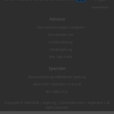
Newsletter
Adresse
Club Salzkammergut Lokalbahn
Moosstraße 154
A-5020 Salzburg
info@skglb.org
ZVR: 748121403
Spenden
Bankverbindung: OBERBANK Salzburg
IBAN: AT91 1509 0001 1114 3145
BIC: OBKLAT2L
Copyright © 1999-2026 | skglb.org | ischlerbahn.com | skglb.jetzt | all
rights reserved.