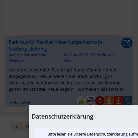
Park-Aus für Pendler: Neue Kurzparkzone in
Salzburg-Liefering
[Informationsverbund,
09. April 2026, 09:15 Uhr
von
Newslink]
hacl
Um dem steigenden Parkdruck durch Pendler:innen
entgegenzuwirken, erweitert die Stadt Salzburg in
Liefering die gebührenfreie Kurzparkzone. Ab Montag
gelten im Stadtteil neue Regeln – wir haben alle Details
für euch im Überblick.
salzburg24.at
Datenschutzerklärung
«
-10
‹
9
10
11
12
13
›
+10
»
Bitte lesen sie unsere Datenschutzerklärung auf